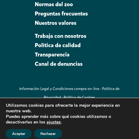
Normas del zoo
Preguntas frecuentes
Nuestros valores
Trabaja con nosotros
Política de calidad
Transparencia
Canal de denuncias
Información Legal y Condiciones compra on-line
·
Política de
Privacidad
·
Política de Cookies
Utilizamos cookies para ofrecerte la mejor experiencia en
© Copyright 2020 · Oasis Wildlife Fuerteventura. Todos los
nuestra web.
derechos reservados.
Puedes aprender más sobre qué cookies utilizamos o
desactivarlas en los
ajustes
.
Aceptar
Rechazar