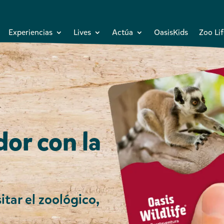
Experiencias
Lives
Actúa
OasisKids
Zoo Lif
or con la
itar el zoológico,